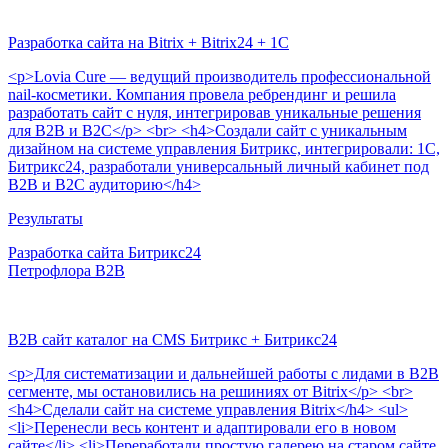
Разработка сайта на Bitrix + Bitrix24 + 1C
<p>Lovia Cure — ведущий производитель профессиональной
nail-косметики. Компания провела ребрендинг и решила
разработать сайт с нуля, интегрировав уникальные решения
для B2B и B2C</p> <br> <h4>Создали сайт с уникальным
дизайном на системе управления Битрикс, интегрировали: 1С,
Битрикс24, разработали универсальный личный кабинет под
B2B и B2C аудиторию</h4>
Результаты
Разработка сайта
Битрикс24
Петрофлора B2B
B2B сайт каталог на CMS Битрикс + Битрикс24
<p>Для систематизации и дальнейшей работы с лидами в B2B
сегменте, мы остановились на решиниях от Bitrix</p> <br>
<h4>Сделали сайт на системе управления Bitrix</h4> <ul>
<li>Перенесли весь контент и адаптировали его в новом
сайте</li> <li>Переработали простую галерею на старом сайте